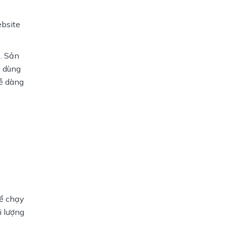
bsite 
. Sản 
 dùng 
ễ dàng 
ể chạy 
 lượng 