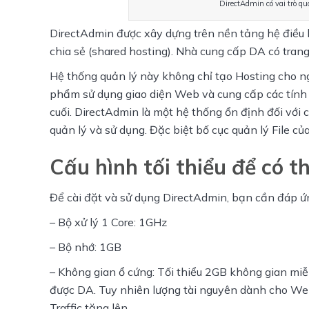
DirectAdmin có vai trò q
DirectAdmin được xây dựng trên nền tảng hệ điều h
chia sẻ (shared hosting). Nhà cung cấp DA có tra
Hệ thống quản lý này không chỉ tạo Hosting cho ngườ
phẩm sử dụng giao diện Web và cung cấp các tính nă
cuối. DirectAdmin là một hệ thống ổn định đối với 
quản lý và sử dụng. Đặc biệt bố cục quản lý File c
Cấu hình tối thiểu để có 
Để cài đặt và sử dụng DirectAdmin, bạn cần đáp ứ
– Bộ xử lý 1 Core: 1GHz
– Bộ nhớ: 1GB
– Không gian ổ cứng: Tối thiểu 2GB không gian miễn 
được DA. Tuy nhiên lượng tài nguyên dành cho Webs
Traffic tăng lên.