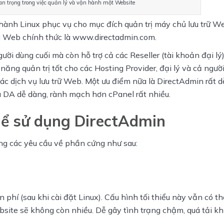
uan trọng trong việc quản lý và vận hành một Website
ành Linux phục vụ cho mục đích quản trị máy chủ lưu trữ We
ng Web chính thức là www.directadmin.com.
i dùng cuối mà còn hỗ trợ cả các Reseller (tài khoản đại lý)
ng quản trị tốt cho các Hosting Provider, đại lý và cả người
các dịch vụ lưu trữ Web. Một ưu điểm nữa là DirectAdmin rất d
ủa DA dễ dàng, rành mạch hơn cPanel rất nhiều.
thể sử dụng DirectAdmin
ng các yêu cầu về phần cứng như sau:
phí (sau khi cài đặt Linux). Cấu hình tối thiểu này vẫn có th
ite sẽ không còn nhiều. Dễ gây tình trạng chậm, quá tải khi