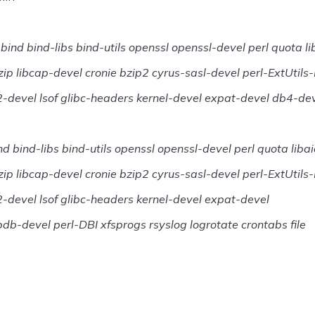
bind bind-libs bind-utils openssl openssl-devel perl quota li
nzip libcap-devel cronie bzip2 cyrus-sasl-devel perl-ExtUtil
2-devel lsof glibc-headers kernel-devel expat-devel db4-de
d bind-libs bind-utils openssl openssl-devel perl quota libai
nzip libcap-devel cronie bzip2 cyrus-sasl-devel perl-ExtUtil
-devel lsof glibc-headers kernel-devel expat-devel
bdb-devel perl-DBI xfsprogs rsyslog logrotate crontabs file