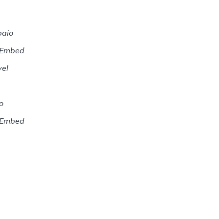
baio
s-Embed
vel
o
s-Embed