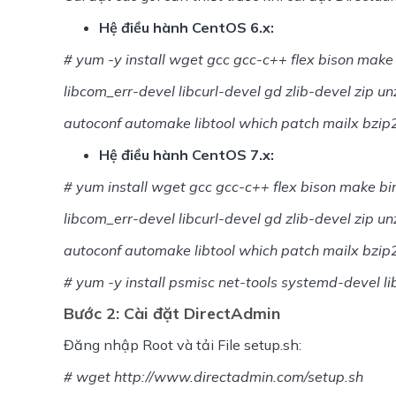
Hệ điều hành CentOS 6.x:
# yum -y install wget gcc gcc-c++ flex bison make 
libcom_err-devel libcurl-devel gd zlib-devel zip u
autoconf automake libtool which patch mailx bzip
Hệ điều hành CentOS 7.x:
# yum install wget gcc gcc-c++ flex bison make bin
libcom_err-devel libcurl-devel gd zlib-devel zip u
autoconf automake libtool which patch mailx bzip2
# yum -y install psmisc net-tools systemd-devel li
Bước 2: Cài đặt DirectAdmin
Đăng nhập Root và tải File setup.sh:
# wget 
http://www.directadmin.com/setup.sh