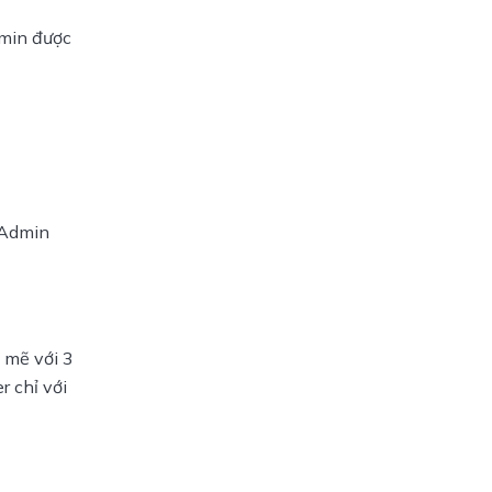
min được 
tAdmin 
mẽ với 3 
 chỉ với 