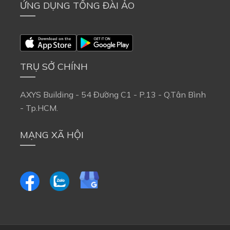
ỨNG DỤNG TỔNG ĐÀI ẢO
TRỤ SỞ CHÍNH
AXYS Building - 54 Đường C1 - P.13 - Q.Tân Bình 
- Tp.HCM.
MẠNG XÃ HỘI