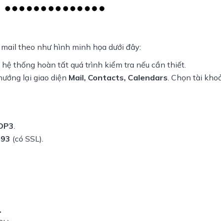
t mail theo như hình minh họa dưới đây:
hệ thống hoàn tất quá trình kiểm tra nếu cần thiết.
 hướng lại giao diện
Mail, Contacts, Calendars
. Chọn tài kh
OP3
.
993
(có SSL).
.