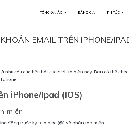
TỔNG ĐÀI ẢO
BẢNG GIÁ
TIN TỨC
 KHOẢN EMAIL TRÊN IPHONE/IPA
là nhu cầu của hầu hết của giới trẻ hiện nay. Bạn có thể check
artphone,…
ên iPhone/Ipad (IOS)
tên miền
ứng đằng trước ký tự a móc (@) và phần tên miền.