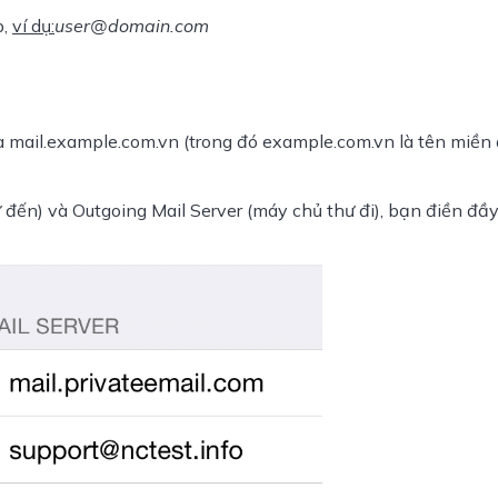
, 
ví dụ:
user@domain.com
à mail.example.com.vn (trong đó example.com.vn là tên miền 
đến) và Outgoing Mail Server (máy chủ thư đi), bạn điền đầ