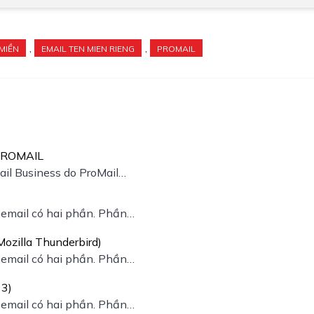
,
,
 MIỀN
EMAIL TEN MIEN RIENG
PROMAIL
PROMAIL
ail Business do ProMail…
ỉ email có hai phần. Phần…
ozilla Thunderbird)
ỉ email có hai phần. Phần…
13)
ỉ email có hai phần. Phần…