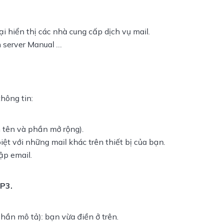
ại hiển thị các nhà cung cấp dịch vụ mail.
n server Manual …
thông tin:
 tên và phần mở rộng).
ệt với những mail khác trên thiết bị của bạn.
p email.
P3.
 phần mô tả): bạn vừa điền ở trên.