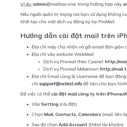
Ví dụ:
admin
@matbao.one, trong trường hợp này 
a
Nếu người quản trị mạng nơi bạn sử dụng không cun
khởi tạo cho một dịch vụ đăng ký tại ProMail.
Hướng dẫn cài đặt mail trên iPh
Địa chỉ máy chủ nhận và gởi email đơn giản c
Địa chỉ vào website WebMail:
Dịch vụ Promail theo Cpanel:
http://mai
Dịch vụ Promail Mdaemon:
http://mail.
Địa chỉ Email cũng là Username để bạn đăng n
chỉ
support@nctest.info
để tiện cho bạn hình
Để việc có thể 
cài đặt mail công ty trên iPhone/
Vào
Setting
(cài đặt).
Chọn
Mail, Contacts, Calendars
(mail, liên lạ
Sau đó chọn
Add Account
(thêm tài khoản).