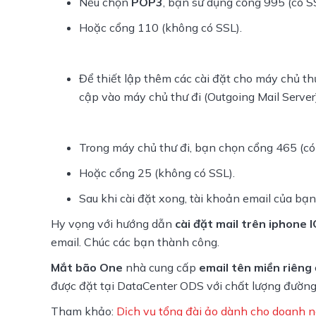
Nếu chọn
POP3
, bạn sử dụng cổng 995 (có S
Hoặc cổng 110 (không có SSL).
Để thiết lập thêm các cài đặt cho máy chủ thư 
cập vào máy chủ thư đi (Outgoing Mail Serve
Trong máy chủ thư đi, bạn chọn cổng 465 (có
Hoặc cổng 25 (không có SSL).
Sau khi cài đặt xong, tài khoản email của bạn
Hy vọng với hướng dẫn 
cài đặt mail trên iphone 
email. Chúc các bạn thành công.
Mắt bão One
 nhà cung cấp 
email tên miền riêng
được đặt tại DataCenter ODS với chất lượng đường
Tham khảo: 
Dịch vụ tổng đài ảo dành cho doanh ng