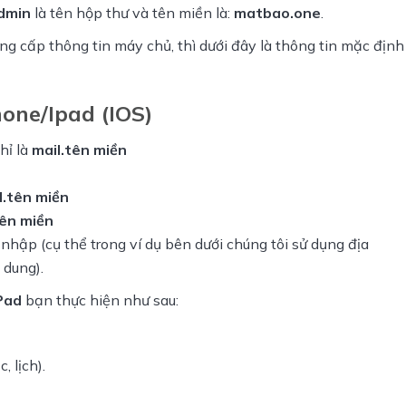
dmin
 là tên hộp thư và tên miền là: 
matbao.one
.
g cấp thông tin máy chủ, thì dưới đây là thông tin mặc định
one/Ipad (IOS)
hỉ là
mail.tên miền
l.tên miền
tên miền
hập (cụ thể trong ví dụ bên dưới chúng tôi sử dụng địa
 dung).
iPad
 bạn thực hiện như sau:
c, lịch).