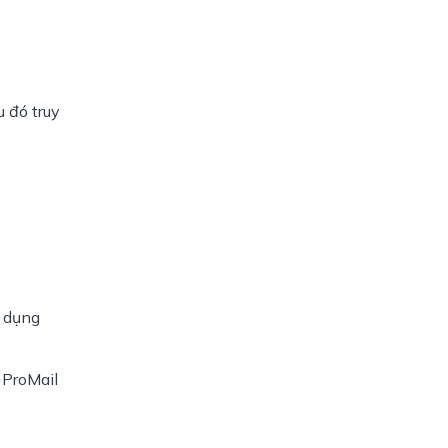
u đó truy
 dụng 
ProMail 