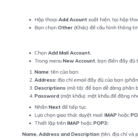
Hộp thoại
Add Acount
xuất hiện, tại hộp tho
Bạn chọn
Other
(Khác) để cấu hình thông ti
Chọn
Add Mail Account.
Trong menu
New Account
, bạn điền đầy đủ 
Name
: tên của bạn.
Address:
địa chỉ email đầy đủ của bạn (phần
Descriptions
(mô tả): để bạn dễ dàng phân bi
Password
(mật khẩu): mật khẩu để đăng nhậ
Nhấn
Next
để tiếp tục.
Lựa chọn giao thức duyệt mail:
IMAP
hoặc
PO
Thiết lập trên
IMAP
hoặc
POP3:
Name, Address and Description
 (tên, địa chỉ và