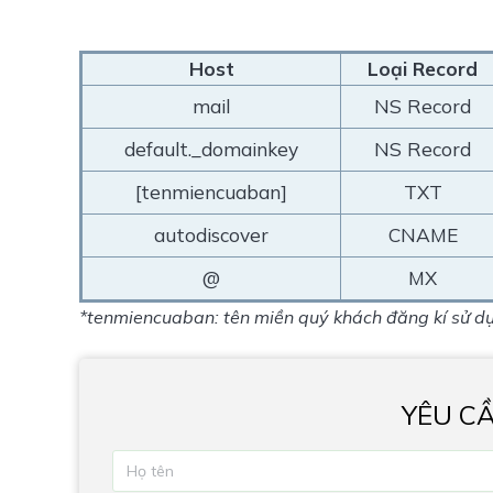
Host
Loại Record
mail
NS Record
default._domainkey
NS Record
[tenmiencuaban]
TXT
autodiscover
CNAME
@
MX
*tenmiencuaban: tên miền quý khách đăng kí sử dụn
YÊU C