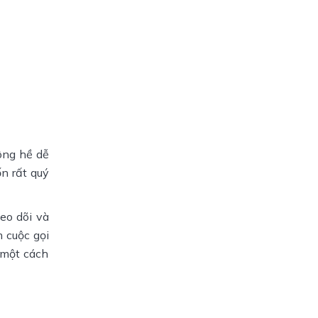
ông hề dễ
n rất quý
eo dõi và
 cuộc gọi
 một cách