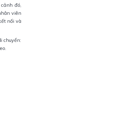
 cảnh đó,
nhân viên
kết nối và
i chuyển:
eo.