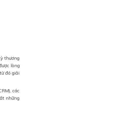
kỳ thương
 được lòng
từ đó giải
CRM), các
hất những