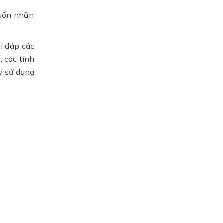
muốn nhận
ải đáp các
 các tính
ày sử dụng