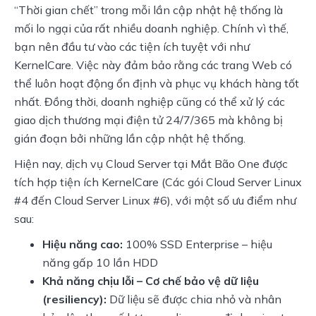
“Thời gian chết” trong mỗi lần cập nhật hệ thống là 
mối lo ngại của rất nhiều doanh nghiệp. Chính vì thế, 
bạn nên đầu tư vào các tiện ích tuyệt với như 
KernelCare. Việc này đảm bảo rằng các trang Web có 
thể luôn hoạt động ổn định và phục vụ khách hàng tốt 
nhất. Đồng thời, doanh nghiệp cũng có thể xử lý các 
giao dịch thương mại điện tử 24/7/365 mà không bị 
gián đoạn bởi những lần cập nhật hệ thống.
Hiện nay, dịch vụ Cloud Server tại Mắt Bão One được 
tích hợp tiện ích KernelCare (Các gói Cloud Server Linux 
#4 đến Cloud Server Linux #6), với một số ưu điểm như 
sau:
Hiệu năng cao:
100% SSD Enterprise – hiệu
năng gấp 10 lần HDD
Khả năng chịu lỗi – Cơ chế bảo vệ dữ liệu
(resiliency):
Dữ liệu sẽ được chia nhỏ và nhân