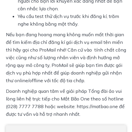
người cho bạn lời khuyên xác đáng nhất để bạn
cân nhắc lựa chọn.
Yêu cầu test thử dịch vụ trước khi đăng kí, trăm
nghe không bằng một thấy.
Nếu bạn đang hoang mang không muốn mất thời gian 
để tìm kiếm địa chỉ đăng kí gói dịch vụ email tên miền 
thì hãy gọi cho ProMail nhé! Căn cứ vào  tính chất công 
việc cũng như số lượng nhân viên và định hướng mở 
rộng quy mô công ty, ProMail sẽ giúp bạn tìm được gói 
dịch vụ phù hợp nhất để giúp doanh nghiệp gửi nhận 
thư online/offline với tốc độ tia chớp.
Doanh nghiệp quan tâm về giải pháp Tổng đài ảo vui 
lòng liên hệ trực tiếp cho Mắt Bão One theo số hotline 
(028) 7777 7788 hoặc website: https://matbao.one để 
được tư vấn và hỗ trợ nhanh nhất.