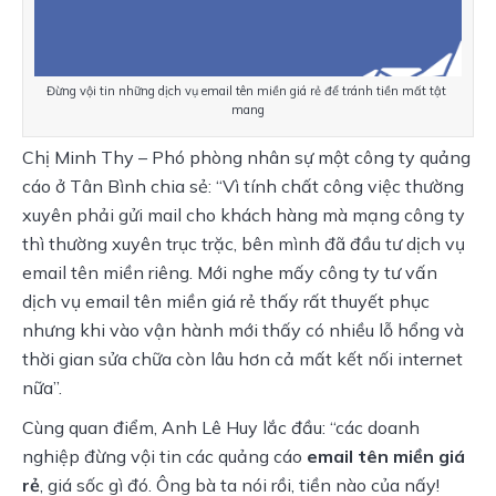
Đừng vội tin những dịch vụ email tên miền giá rẻ để tránh tiền mất tật 
mang
Chị Minh Thy – Phó phòng nhân sự một công ty quảng 
cáo ở Tân Bình chia sẻ: “Vì tính chất công việc thường 
xuyên phải gửi mail cho khách hàng mà mạng công ty 
thì thường xuyên trục trặc, bên mình đã đầu tư dịch vụ 
email tên miền riêng. Mới nghe mấy công ty tư vấn 
dịch vụ email tên miền giá rẻ thấy rất thuyết phục 
nhưng khi vào vận hành mới thấy có nhiều lỗ hổng và 
thời gian sửa chữa còn lâu hơn cả mất kết nối internet 
nữa”.
Cùng quan điểm, Anh Lê Huy lắc đầu: “các doanh 
nghiệp đừng vội tin các quảng cáo 
email tên miền giá 
rẻ
, giá sốc gì đó. Ông bà ta nói rồi, tiền nào của nấy! 