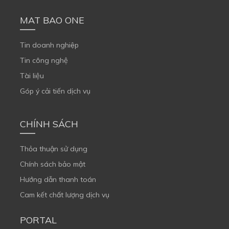
MAT BAO ONE
Tin doanh nghiệp
Tin công nghệ
Tài liệu
Góp ý cải tiến dịch vụ
CHÍNH SÁCH
Thỏa thuận sử dụng
Chính sách bảo mật
Hướng dẫn thanh toán
Cam kết chất lượng dịch vụ
PORTAL