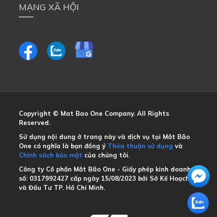
MẠNG XÃ HỘI
Copyright © Mat Bao One Company. All Rights 
Reserved.
Sử dụng nội dung ở trang này và dịch vụ tại Mắt Bão 
One có nghĩa là bạn đồng ý
Thỏa thuận sử dụng
và
Chính sách bảo mật
của chúng tôi.
Công ty Cổ phần Mắt Bão One - Giấy phép kinh doanh 
số: 0317992427 cấp ngày 15/08/2023 bởi Sở Kế Hoạch 
và Đầu Tư TP. Hồ Chí Minh.