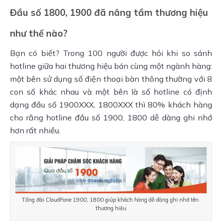
Đầu số 1800, 1900 đã nâng tầm thương hiệu
như thế nào?
Bạn có biết? Trong 100 người được hỏi khi so sánh 
hotline giữa hai thương hiệu bán cùng một ngành hàng: 
một bên sử dụng số điện thoại bàn thông thường với 8 
con số khác nhau và một bên là số hotline có định 
dạng đầu số 1900XXX, 1800XXX thì 80% khách hàng 
cho rằng hotline đầu số 1900, 1800 dễ dàng ghi nhớ 
hơn rất nhiều.
Tổng đài CloudFone 1900, 1800 giúp khách hàng dễ dàng ghi nhớ tên 
thương hiệu