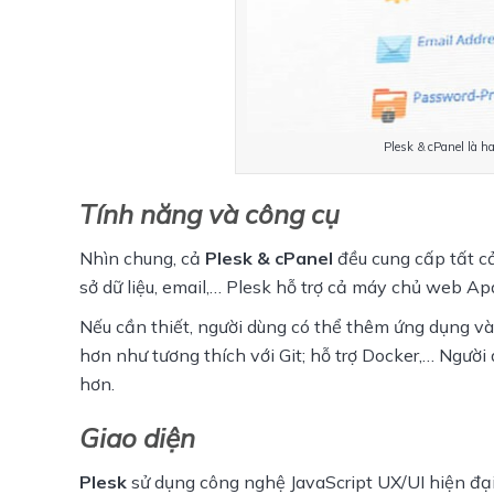
Plesk & cPanel là h
Tính năng và công cụ
Nhìn chung, cả 
Plesk & cPanel
 đều cung cấp tất c
sở dữ liệu, email,… Plesk hỗ trợ cả máy chủ web A
Nếu cần thiết, người dùng có thể thêm ứng dụng vào 
hơn như tương thích với Git; hỗ trợ Docker,… Người
hơn.
Giao diện
Plesk
 sử dụng công nghệ JavaScript UX/UI hiện đại.