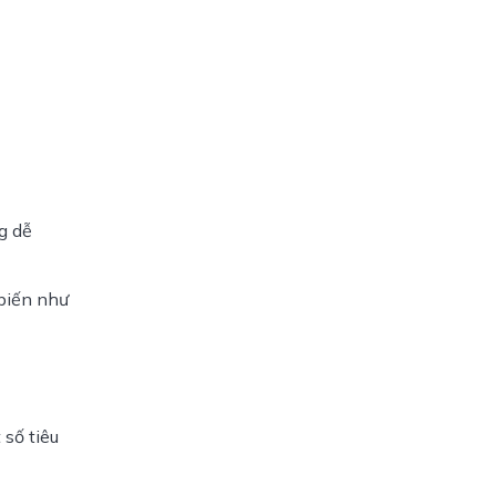
g dễ 
biến như 
số tiêu 