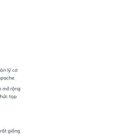
n lý cơ 
apache.
h mở rộng 
hức tạp 
rất giống 