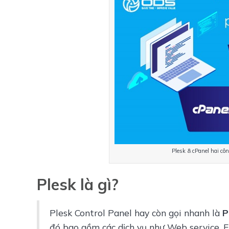
Plesk & cPanel hai cô
Plesk là gì?
Plesk Control Panel hay còn gọi nhanh là 
P
đó bao gồm các dịch vụ như Web service, E