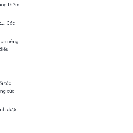
ộng thêm 
,… Các 
ọn riêng 
iều 
 tác 
ng của 
nh được 