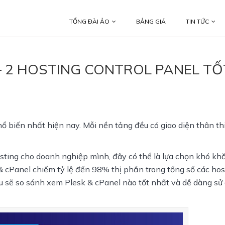
TỔNG ĐÀI ẢO
BẢNG GIÁ
TIN TỨC
– 2 HOSTING CONTROL PANEL TỐ
hổ biến nhất hiện nay. Mỗi nền tảng đều có giao diện thân thi
ing cho doanh nghiệp mình, đây có thể là lựa chọn khó khăn
 & cPanel chiếm tỷ lệ đến 98% thị phần trong tổng số các 
hos
au sẽ so sánh xem Plesk & cPanel nào tốt nhất và dễ dàng sử 