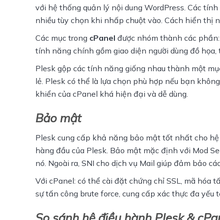
với hệ thống quản lý nội dung WordPress. Các tín
nhiều tùy chọn khi nhấp chuột vào. Cách hiển thị n
Các mục trong 
cPanel
 được nhóm thành các phần: C
tính năng chính gồm giao diện người dùng đồ họa, 
Plesk gộp các tính năng giống nhau thành một mục
lẻ. Plesk có thể là lựa chọn phù hợp nếu bạn khôn
khiển của cPanel khá hiện đại và dễ dùng. 
Bảo mật
Plesk cung cấp khả năng bảo mật tốt nhất cho hệ 
hàng đầu của Plesk. Bảo mật mặc định với
Mod Sec
nó. Ngoài ra, SNI cho dịch vụ Mail giúp đảm bảo cá
Với cPanel: có thể cài đặt chứng chỉ SSL, mã hóa t
sự tấn công brute force, cung cấp xác thực đa yếu 
So sánh hệ điều hành Plesk & cPa