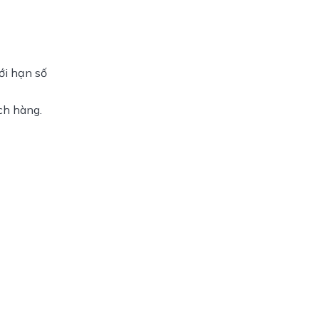
iới hạn số
ch hàng.