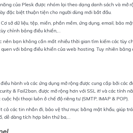
h năng của Plesk được nhóm lại theo dạng danh sách và mở r
ày đặc biệt thuận tiện cho người dùng mới bắt đầu.
ơ sở dữ liệu, tệp, miền, phần mềm, ứng dụng, email, bảo mật
tùy chỉnh bảng điều khiển,…
 nên bạn không cần mất nhiều thời gian tìm kiếm các tùy ch
g quen với bảng điều khiển của web hosting. Tuy nhiên bảng đ
điều hành và các ứng dụng mở rộng được cung cấp bởi các đối
urity & Fail2ban, được mở rộng hơn với SSL it! và các tính nă
c cuộc hội thoại luôn ở chế độ riêng tư (SMTP, IMAP & POP).
ất cả các tin nhắn đi, bảo vệ thư mục bằng mật khẩu, giúp trá
tố, dễ dàng tích hợp bên thứ ba,…
nel