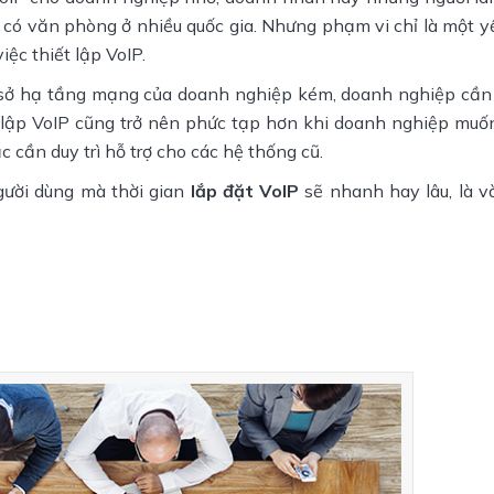
 có văn phòng ở nhiều quốc gia. Nhưng phạm vi chỉ là một yế
ệc thiết lập VoIP.
ơ sở hạ tầng mạng của doanh nghiệp kém, doanh nghiệp cần 
iết lập VoIP cũng trở nên phức tạp hơn khi doanh nghiệp muố
 cần duy trì hỗ trợ cho các hệ thống cũ.
gười dùng mà thời gian
lắp đặt VoIP
sẽ nhanh hay lâu, là và