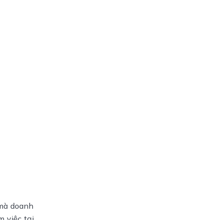
 mà doanh
 việc tại