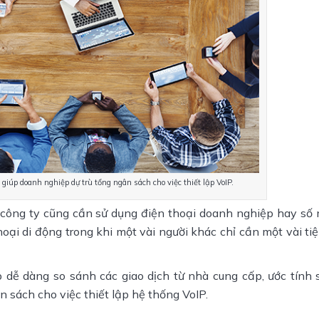
 giúp doanh nghiệp dự trù tổng ngân sách cho việc thiết lập VoIP.
 công ty cũng cần sử dụng điện thoại doanh nghiệp hay số
hoại di động trong khi một vài người khác chỉ cần một vài ti
 dễ dàng so sánh các giao dịch từ nhà cung cấp, ước tính 
n sách cho việc thiết lập hệ thống VoIP.