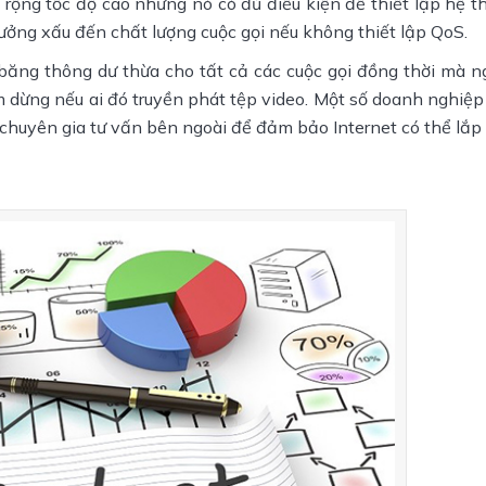
 rộng tốc độ cao nhưng nó có đủ điều kiện để thiết lập hệ t
hưởng xấu đến chất lượng cuộc gọi nếu không thiết lập QoS.
ăng thông dư thừa cho tất cả các cuộc gọi đồng thời mà n
ạm dừng nếu ai đó truyền phát tệp video. Một số doanh nghiệ
huyên gia tư vấn bên ngoài để đảm bảo Internet có thể lắp 