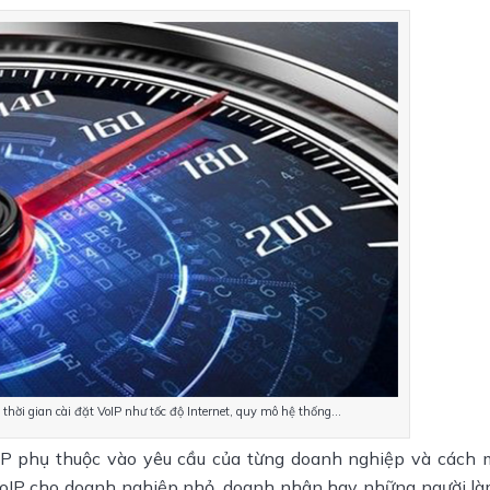
hời gian cài đặt VoIP như tốc độ Internet, quy mô hệ thống…
oIP phụ thuộc vào yêu cầu của từng doanh nghiệp và cách
VoIP cho doanh nghiệp nhỏ, doanh nhân hay những người làm