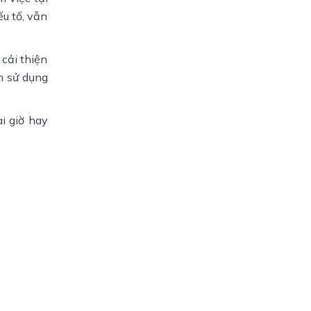
u tố, vẫn
cải thiện
n sử dụng
i giờ hay