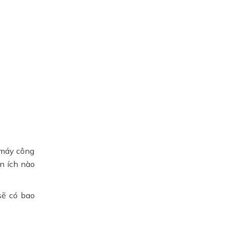
 máy công
ện ích nào
sẽ có bao