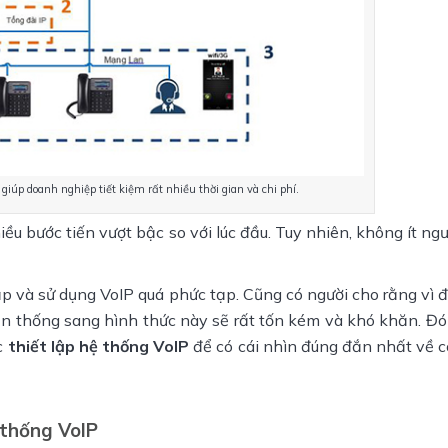
 giúp doanh nghiệp tiết kiệm rất nhiều thời gian và chi phí.
u bước tiến vượt bậc so với lúc đầu. Tuy nhiên, không ít ng
 lập và sử dụng VoIP quá phức tạp. Cũng có người cho rằng vì 
ền thống sang hình thức này sẽ rất tốn kém và khó khăn. Đó
c
thiết lập hệ thống VoIP
để có cái nhìn đúng đắn nhất về 
 thống VoIP