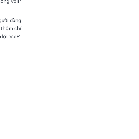
hống VoIP
gười dùng
p thậm chí
đặt VoIP.