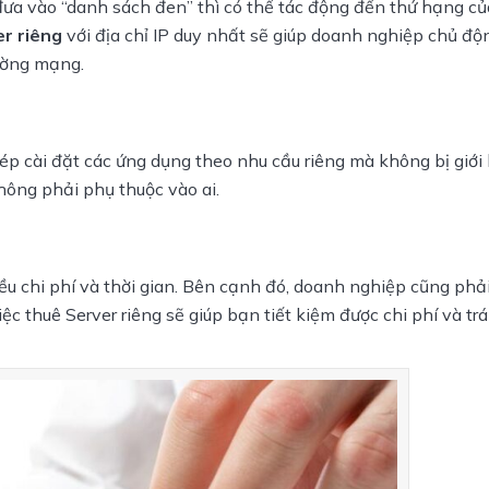
đưa vào “danh sách đen” thì có thể tác động đến thứ hạng của
r riêng
 với địa chỉ IP duy nhất sẽ giúp doanh nghiệp chủ độ
rường mạng.
p cài đặt các ứng dụng theo nhu cầu riêng mà không bị giới 
không phải phụ thuộc vào ai.
ều chi phí và thời gian. Bên cạnh đó, doanh nghiệp cũng phải
iệc thuê Server riêng sẽ giúp bạn tiết kiệm được chi phí và tr