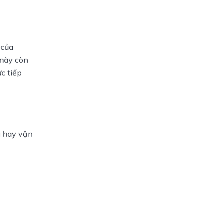
của 
này còn 
 tiếp 
 hay vận 