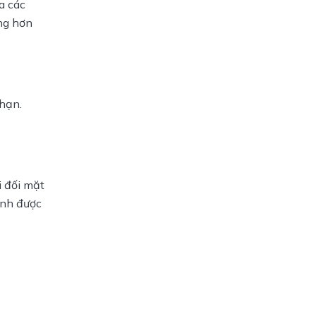
 các 
ng hơn 
hạn. 
 đối mặt 
ánh được 