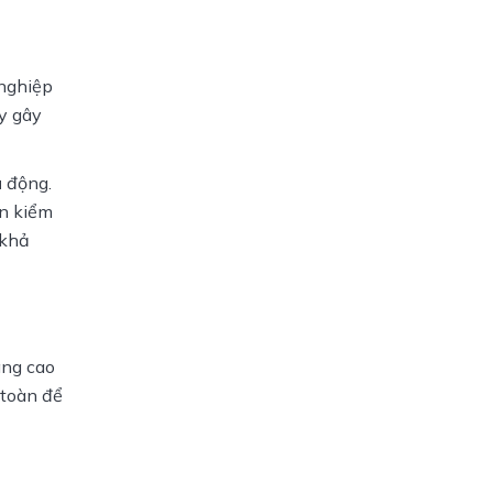
nghiệp 
 gây 
 động. 
n kiểm 
khả 
ng cao 
toàn để 