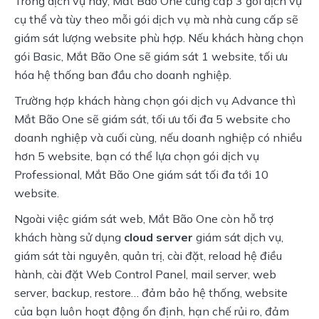
Trong dịch vụ này, Mắt Bão One cung cấp 3 gói dịch vụ 
cụ thể và tùy theo mỗi gói dịch vụ mà nhà cung cấp sẽ 
giám sát lượng website phù hợp. Nếu khách hàng chọn 
gói Basic, Mắt Bão One sẽ giám sát 1 website, tối ưu 
hóa hệ thống ban đầu cho doanh nghiệp.
Trường hợp khách hàng chọn gói dịch vụ Advance thì 
Mắt Bão One sẽ giám sát, tối ưu tối đa 5 website cho 
doanh nghiệp và cuối cùng, nếu doanh nghiệp có nhiều 
hơn 5 website, bạn có thể lựa chọn gói dịch vụ 
Professional, Mắt Bão One giám sát tối đa tới 10 
website.
Ngoài việc giám sát web, Mắt Bão One còn hỗ trợ 
khách hàng sử dụng 
cloud server
 giám sát dịch vụ, 
giám sát tài nguyên, quản trị, cài đặt, reload hệ điều 
hành, cài đặt Web Control Panel, mail server, web 
server, backup, restore… đảm bảo hệ thống, website 
của bạn luôn hoạt động ổn định, hạn chế rủi ro, đảm 