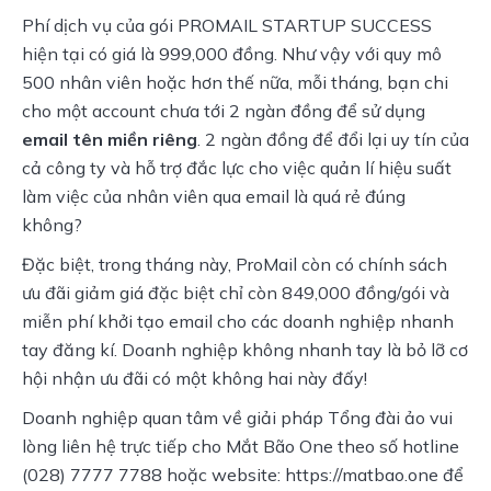
Phí dịch vụ của gói PROMAIL STARTUP SUCCESS 
hiện tại có giá là 999,000 đồng. Như vậy với quy mô 
500 nhân viên hoặc hơn thế nữa, mỗi tháng, bạn chi 
cho một account chưa tới 2 ngàn đồng để sử dụng 
email tên miền riêng
. 2 ngàn đồng để đổi lại uy tín của 
cả công ty và hỗ trợ đắc lực cho việc quản lí hiệu suất 
làm việc của nhân viên qua email là quá rẻ đúng 
không?
Đặc biệt, trong tháng này, ProMail còn có chính sách 
ưu đãi giảm giá đặc biệt chỉ còn 849,000 đồng/gói và 
miễn phí khởi tạo email cho các doanh nghiệp nhanh 
tay đăng kí. Doanh nghiệp không nhanh tay là bỏ lỡ cơ 
hội nhận ưu đãi có một không hai này đấy!
Doanh nghiệp quan tâm về giải pháp Tổng đài ảo vui 
lòng liên hệ trực tiếp cho Mắt Bão One theo số hotline 
(028) 7777 7788 hoặc website: https://matbao.one để 