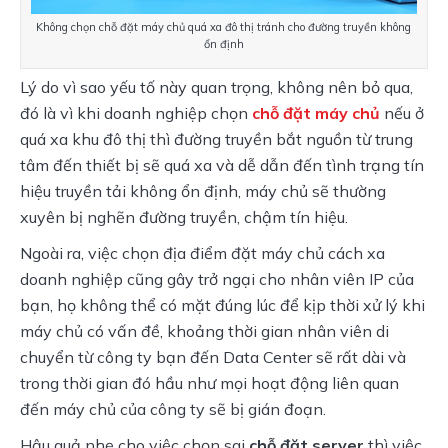
Không chọn chỗ đặt máy chủ quá xa đô thị tránh cho đường truyền không 
ổn định
Lý do vì sao yếu tố này quan trọng, không nên bỏ qua, 
đó là vì khi doanh nghiệp chọn 
chỗ đặt máy chủ
 nếu ở 
quá xa khu đô thị thì đường truyền bắt nguồn từ trung 
tâm đến thiết bị sẽ quá xa và dễ dẫn đến tình trạng tín 
hiệu truyền tải không ổn định, máy chủ sẽ thường 
xuyên bị nghẽn đường truyền, chậm tín hiệu.
Ngoài ra, việc chọn địa điểm đặt máy chủ cách xa 
doanh nghiệp cũng gây trở ngại cho nhân viên IP của 
bạn, họ không thể có mặt đúng lúc để kịp thời xử lý khi 
máy chủ có vấn đề, khoảng thời gian nhân viên di 
chuyển từ công ty bạn đến Data Center sẽ rất dài và 
trong thời gian đó hầu như mọi hoạt động liên quan 
đến máy chủ của công ty sẽ bị gián đoạn.
Hậu quả nhẹ cho việc chọn sai 
chỗ đặt server
 thì việc 