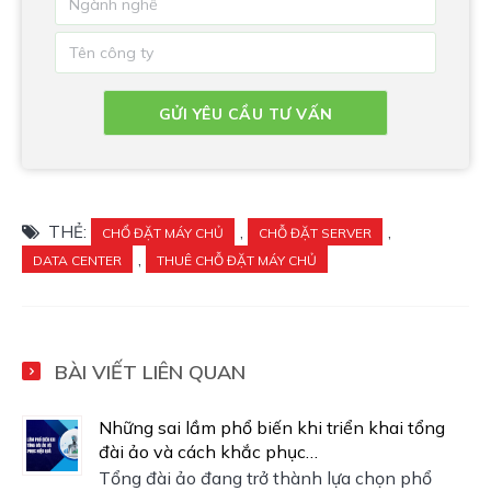
THẺ:
,
,
CHỔ ĐẶT MÁY CHỦ
CHỖ ĐẶT SERVER
,
DATA CENTER
THUÊ CHỖ ĐẶT MÁY CHỦ
BÀI VIẾT LIÊN QUAN
Những sai lầm phổ biến khi triển khai tổng
đài ảo và cách khắc phục…
Tổng đài ảo đang trở thành lựa chọn phổ