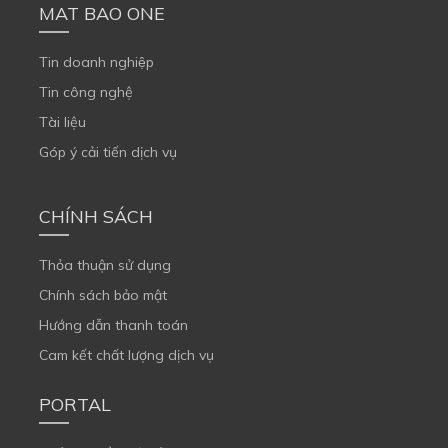
MAT BAO ONE
Tin doanh nghiệp
Tin công nghệ
Tài liệu
Góp ý cải tiến dịch vụ
CHÍNH SÁCH
Thỏa thuận sử dụng
Chính sách bảo mật
Hướng dẫn thanh toán
Cam kết chất lượng dịch vụ
PORTAL