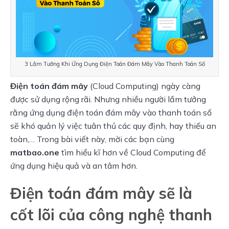
3 Lầm Tưởng Khi Ứng Dụng Điện Toán Đám Mây Vào Thanh Toán Số
Điện toán đám mây
 (Cloud Computing) ngày càng 
được sử dụng rộng rãi. Nhưng nhiều người lầm tưởng 
rằng ứng dụng điện toán đám mây vào thanh toán số 
sẽ khó quản lý việc tuân thủ các quy định, hay thiếu an 
toàn,… Trong bài viết này, mời các bạn cùng 
matbao.one
 tìm hiểu kĩ hơn về Cloud Computing để 
ứng dụng hiệu quả và an tâm hơn.
Điện toán đám mây sẽ là
cốt lõi của công nghệ thanh