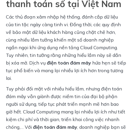
thanh toán số tại Việt Nam
Các thủ đoạn xâm nhập hệ thống, đánh cắp dữ liệu 
của tin tặc ngày càng tinh vi. Đồng thời, các quy định 
về bảo mật dữ liệu khách hàng cũng chặt chẽ hơn, 
cùng nhiều lầm tưởng khiến một số doanh nghiệp 
ngần ngại khi ứng dụng nền tảng Cloud Computing. 
Tuy nhiên, tin tưởng rằng những hiểu lầm này sẽ dần 
bị xóa mờ. Dịch vụ 
điện toán đám mây
 hứa hẹn sẽ tiếp 
tục phổ biến và mang lại nhiều lợi ích hơn trong tương 
lai.
Tuy phải đối mặt với nhiều hiểu lầm, nhưng điện toán 
đám mây vẫn giành được niềm tin của đại bộ phận 
người sử dụng, tiếp tục phát triển mạnh mẽ hơn bao 
giờ hết. Cloud Computing mang lại nhiều lợi ích như tiết 
kiệm chi phí và thời gian, triển khai công việc nhanh 
chóng,… Với 
điện toán đám mây
, doanh nghiệp bạn sẽ 