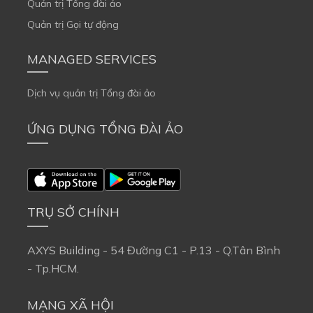
Quản trị Tổng đài ảo
Quản trị Gọi tự động
MANAGED SERVICES
Dịch vụ quản trị Tổng đài ảo
ỨNG DỤNG TỔNG ĐÀI ẢO
TRỤ SỞ CHÍNH
AXYS Building - 54 Đường C1 - P.13 - Q.Tân Bình 
- Tp.HCM.
MẠNG XÃ HỘI