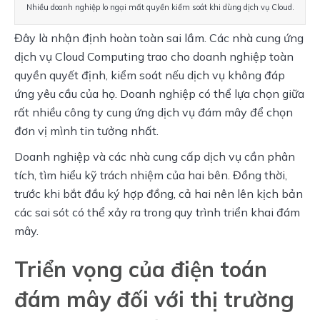
Nhiều doanh nghiệp lo ngại mất quyền kiểm soát khi dùng dịch vụ Cloud.
Đây là nhận định hoàn toàn sai lầm. Các nhà cung ứng 
dịch vụ Cloud Computing trao cho doanh nghiệp toàn 
quyền quyết định, kiểm soát nếu dịch vụ không đáp 
ứng yêu cầu của họ. Doanh nghiệp có thể lựa chọn giữa 
rất nhiều công ty cung ứng dịch vụ đám mây để chọn 
đơn vị mình tin tưởng nhất.
Doanh nghiệp và các nhà cung cấp dịch vụ cần phân 
tích, tìm hiểu kỹ trách nhiệm của hai bên. Đồng thời, 
trước khi bắt đầu ký hợp đồng, cả hai nên lên kịch bản 
các sai sót có thể xảy ra trong quy trình triển khai đám 
mây.
Triển vọng của điện toán
đám mây đối với thị trường