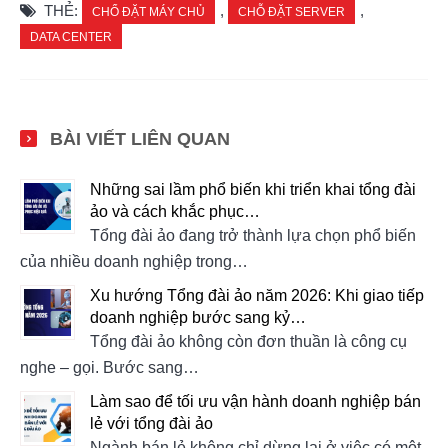
THẺ:
,
,
CHỔ ĐẶT MÁY CHỦ
CHỖ ĐẶT SERVER
DATA CENTER
BÀI VIẾT LIÊN QUAN
Những sai lầm phổ biến khi triển khai tổng đài
ảo và cách khắc phục…
Tổng đài ảo đang trở thành lựa chọn phổ biến
của nhiều doanh nghiệp trong…
Xu hướng Tổng đài ảo năm 2026: Khi giao tiếp
doanh nghiệp bước sang kỷ…
Tổng đài ảo không còn đơn thuần là công cụ
nghe – gọi. Bước sang…
Làm sao để tối ưu vận hành doanh nghiệp bán
lẻ với tổng đài ảo
Ngành bán lẻ không chỉ dừng lại ở việc có một