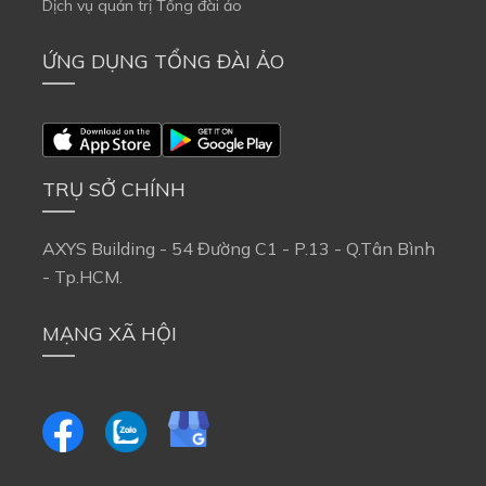
Dịch vụ quản trị Tổng đài ảo
ỨNG DỤNG TỔNG ĐÀI ẢO
TRỤ SỞ CHÍNH
AXYS Building - 54 Đường C1 - P.13 - Q.Tân Bình
- Tp.HCM.
MẠNG XÃ HỘI