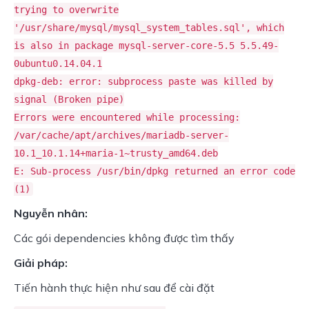
trying to overwrite
'/usr/share/mysql/mysql_system_tables.sql', which
is also in package mysql-server-core-5.5 5.5.49-
0ubuntu0.14.04.1
dpkg-deb: error: subprocess paste was killed by
signal (Broken pipe)
Errors were encountered while processing:
/var/cache/apt/archives/mariadb-server-
10.1_10.1.14+maria-1~trusty_amd64.deb
E: Sub-process /usr/bin/dpkg returned an error code
(1)
Nguyễn nhân:
Các gói dependencies không được tìm thấy
Giải pháp:
Tiến hành thực hiện như sau để cài đặt