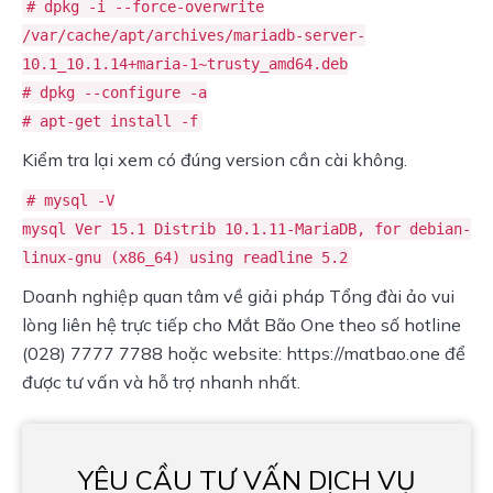
# dpkg -i --force-overwrite
/var/cache/apt/archives/mariadb-server-
10.1_10.1.14+maria-1~trusty_amd64.deb
# dpkg --configure -a
# apt-get install -f
Kiểm tra lại xem có đúng version cần cài không.
# mysql -V
mysql Ver 15.1 Distrib 10.1.11-MariaDB, for debian-
linux-gnu (x86_64) using readline 5.2
Doanh nghiệp quan tâm về giải pháp Tổng đài ảo vui
lòng liên hệ trực tiếp cho Mắt Bão One theo số hotline
(028) 7777 7788 hoặc website: https://matbao.one để
được tư vấn và hỗ trợ nhanh nhất.
YÊU CẦU TƯ VẤN DỊCH VỤ