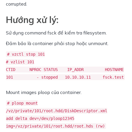
corrupted.
Hướng xử lý:
Sử dụng command fsck để kiểm tra filesystem.
Đảm bảo là container phải stop hoặc unmount.
# vzctl stop 101
# vzlist 101
CTID NPROC STATUS IP_ADDR HOSTNAME
101 - stopped 10.10.10.11 fsck.test
Mount images ploop của container.
# ploop mount
/vz/private/101/root.hdd/DiskDescriptor.xml
add delta dev=/dev/ploop12345
img=/vz/private/101/root.hdd/root.hds (rw)