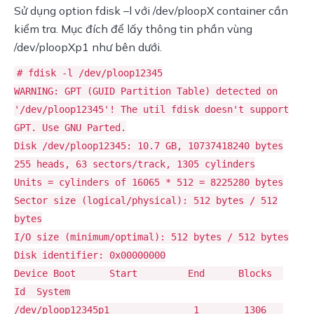
Sử dụng option fdisk –l với /dev/ploopX container cần
kiểm tra. Mục đích để lấy thông tin phần vùng
/dev/ploopXp1 như bên dưới.
# fdisk -l /dev/ploop12345
WARNING: GPT (GUID Partition Table) detected on
'/dev/ploop12345'! The util fdisk doesn't support
GPT. Use GNU Parted.
Disk /dev/ploop12345: 10.7 GB, 10737418240 bytes
255 heads, 63 sectors/track, 1305 cylinders
Units = cylinders of 16065 * 512 = 8225280 bytes
Sector size (logical/physical): 512 bytes / 512
bytes
I/O size (minimum/optimal): 512 bytes / 512 bytes
Disk identifier: 0x00000000
Device Boot Start End Blocks
Id System
/dev/ploop12345p1 1 1306