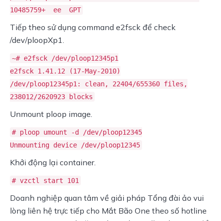
10485759+ ee GPT
Tiếp theo sử dụng command e2fsck để check
/dev/ploopXp1.
~# e2fsck /dev/ploop12345p1
e2fsck 1.41.12 (17-May-2010)
/dev/ploop12345p1: clean, 22404/655360 files,
238012/2620923 blocks
Unmount ploop image.
# ploop umount -d /dev/ploop12345
Unmounting device /dev/ploop12345
Khởi động lại container.
# vzctl start 101
Doanh nghiệp quan tâm về giải pháp Tổng đài ảo vui
lòng liên hệ trực tiếp cho Mắt Bão One theo số hotline