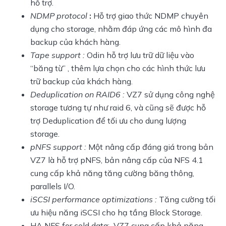
hỗ trợ.
NDMP protocol
:
Hỗ trợ giao thức NDMP chuyên
dụng cho storage, nhằm đáp ứng các mô hình đa
backup của khách hàng.
Tape support :
Odin hỗ trợ lưu trữ dữ liệu vào
“băng từ” , thêm lựa chọn cho các hình thức lưu
trữ backup của khách hàng.
Deduplication on RAID6 :
VZ7 sử dụng công nghệ
storage tương tự như raid 6, và cũng sẽ được hỗ
trợ Deduplication để tối ưu cho dung lượng
storage.
pNFS support :
Một nâng cấp đáng giá trong bản
VZ7 là hỗ trợ pNFS, bản nâng cấp của NFS 4.1
cung cấp khả năng tăng cường băng thông,
parallels I/O.
iSCSI performance optimizations :
Tăng cường tối
ưu hiệu năng iSCSI cho hạ tầng Block Storage.
HA NFS for cold data: VZ7 cung cấp khả năng