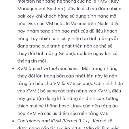
mới trên nền tảng hệ thống của họ là KMS ( Key
Management System ), đây là dịch vụ đảm nhiệm
pair key khi khách hàng sử dụng tính năng mã
hóa Disk của VM hoặc là Volume trên Node, điều
này nhằm tăng tính bảo mật của dữ liệu khách
hàng. Tuy nhiên xin lưu ý hiện tại tính năng vẫn
đang trong quá trình phát triển nên có thể sẽ
thay đổi tính năng. Sẽ được update ngay khi có
thông tin mới.
KVM based virtual machines
: Một trong những
thay đổi lớn trong bản cập nhật lần này là nền
tảng ảo hóa cho VM là VZ6 sẽ được Odin tích hợp
vào KVM ( bổ sung các tính năng vào KVM ), điều
này giúp tận dụng khả năng ổn định cao, tương
thích mọi hệ thống base Linux của nền tảng ảo
hóa KVM và các ưu điểm của nền tảng VZ6.
Containers and KVM (Kernel 3.1+)
: Kernel sẽ
được nâng cấp từ 2.6 lên 3.1+ , Odin đã làm việc