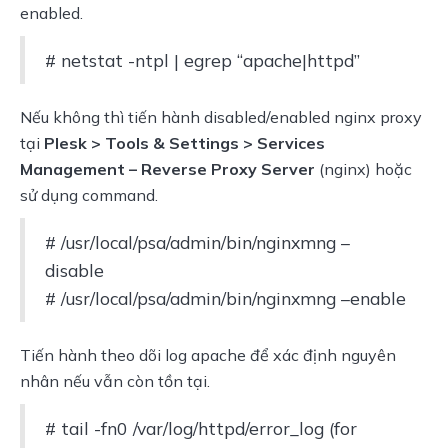
enabled.
# netstat -ntpl | egrep “apache|httpd”
Nếu không thì tiến hành disabled/enabled nginx proxy
tại
Plesk > Tools & Settings > Services
Management – Reverse Proxy Server
(nginx) hoặc
sử dụng command.
# /usr/local/psa/admin/bin/nginxmng –
disable
# /usr/local/psa/admin/bin/nginxmng –enable
Tiến hành theo dõi log apache để xác định nguyên
nhân nếu vẫn còn tồn tại.
# tail -fn0 /var/log/httpd/error_log (for