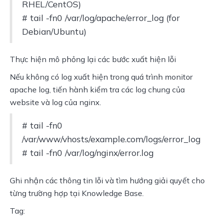
RHEL/CentOS)
# tail -fn0 /var/log/apache/error_log (for
Debian/Ubuntu)
Thực hiện mô phỏng lại các bước xuất hiện lỗi
Nếu không có log xuất hiện trong quá trình monitor
apache log, tiến hành kiểm tra các log chung của
website và log của nginx.
# tail -fn0
/var/www/vhosts/example.com/logs/error_log
# tail -fn0 /var/log/nginx/error.log
Ghi nhận các thông tin lỗi và tìm hướng giải quyết cho
từng trường hợp tại Knowledge Base.
Tag: