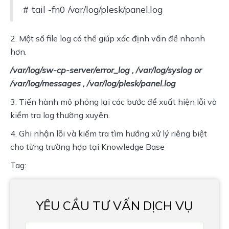
# tail -fn0 /var/log/plesk/panel.log
2. Một số file log có thể giúp xác định vấn đề nhanh
hơn.
/var/log/sw-cp-server/error_log , /var/log/syslog or
/var/log/messages , /var/log/plesk/panel.log
3. Tiến hành mô phỏng lại các bước để xuất hiện lỗi và
kiểm tra log thường xuyên.
4. Ghi nhận lỗi và kiểm tra tìm hướng xử lý riêng biệt
cho từng trường hợp tại Knowledge Base
Tag:
YÊU CẦU TƯ VẤN DỊCH VỤ