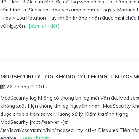
đề: Plesk được cấu hình để gửi log web và log ftp thông qua 
cấu hình tại Subscriptions > examplecom > Logs > Manage 
Files > Log Rotation Tuy nhiên không nhận được mail chứa l
về Nguyên...
[Xem chi tiết]
MODSECURITY LOG KHÔNG CÓ THÔNG TIN LOG M
26 Tháng 8, 2017
ModSecurity log không có thông tin log mới Vấn đề: Mod secu
không xuất hiện thông tin log Nguyên nhân: ModSecurity k
được enable trên server Hướng xử lý: Kiểm tra tình trạng
ModSecurity [root@server ~]#
/usr/local/psa/admin/bin/modsecurity_ctl -s Disabled Tiến hà
enable...
[Xem chi tiết]