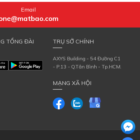
Email
one@matbao.com
G TỔNG ĐÀI
TRỤ SỞ CHÍNH
AXYS Building - 54 Đường C1
- P.13 - Q.Tân Bình - Tp.HCM.
MẠNG XÃ HỘI