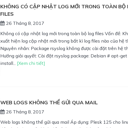
KHÔNG CÓ CẬP NHẬT LOG MỚI TRONG TOÀN BỘ
FILES
26 Tháng 8, 2017
Không có cập nhật log mới trong toàn bộ log files Vấn đề: K
xuất hiện log cập nhật mới trong bất kì log files nào của hệ 
Nguyên nhân: Package rsyslog không được cài đặt trên hệ t
Hướng giải quyết: Cài đặt rsyslog package: Debian # apt-get
install...
[Xem chi tiết]
WEB LOGS KHÔNG THỂ GỬI QUA MAIL
26 Tháng 8, 2017
Web logs không thể gửi qua mail Áp dụng: Plesk 125 cho li