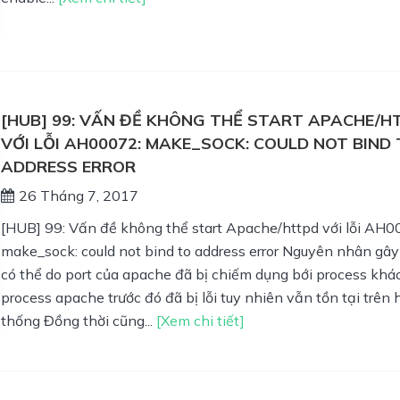
[HUB] 99: VẤN ĐỀ KHÔNG THỂ START APACHE/H
VỚI LỖI AH00072: MAKE_SOCK: COULD NOT BIND
ADDRESS ERROR
26 Tháng 7, 2017
[HUB] 99: Vấn đề không thể start Apache/httpd với lỗi AH0
make_sock: could not bind to address error Nguyên nhân gây 
có thể do port của apache đã bị chiếm dụng bới process khá
process apache trước đó đã bị lỗi tuy nhiên vẫn tồn tại trên 
thống Đồng thời cũng...
[Xem chi tiết]