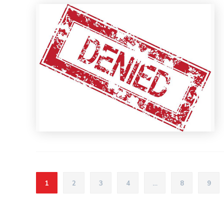
1
2
3
4
…
8
9