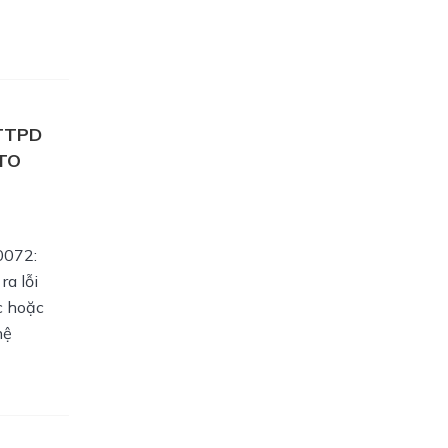
TTPD
 TO
0072:
ra lỗi
c hoặc
hệ