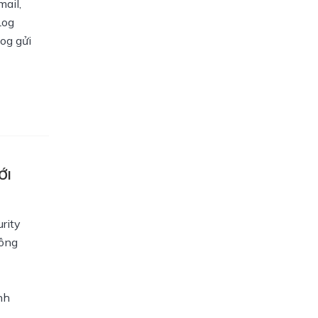
mail,
Log
og gửi
ỚI
rity
hông
nh