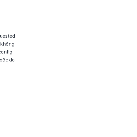
quested
x không
config
hoặc do