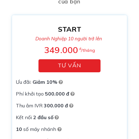
của bạn
START
Doanh Nghiệp 10 người trở lên
349.000
đ
/tháng
TƯ VẤN
Ưu đãi:
Giảm 10%
Phí khởi tạo
500.000 đ
Thu âm IVR
300.000 đ
Kết nối
2 đầu số
10
số máy nhánh