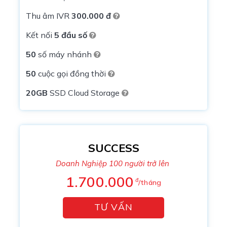
Thu âm IVR
300.000 đ
Kết nối
5 đầu số
50
số máy nhánh
50
cuộc gọi đồng thời
20GB
SSD Cloud Storage
SUCCESS
Doanh Nghiệp 100 người trở lên
1.700.000
đ
/tháng
TƯ VẤN