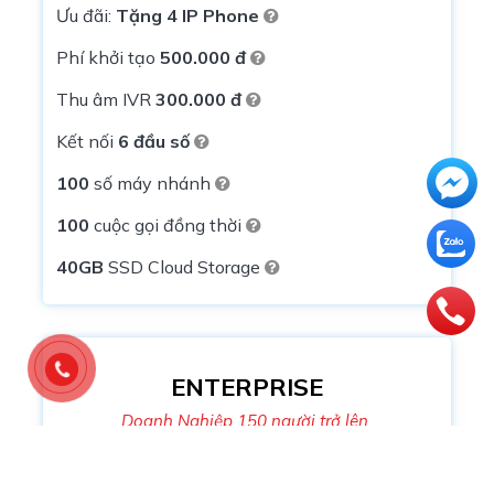
Ưu đãi:
Tặng 4 IP Phone
Phí khởi tạo
500.000 đ
Thu âm IVR
300.000 đ
Kết nối
6 đầu số
100
số máy nhánh
100
cuộc gọi đồng thời
40GB
SSD Cloud Storage
ENTERPRISE
Doanh Nghiệp 150 người trở lên
2.400.000
đ
/tháng