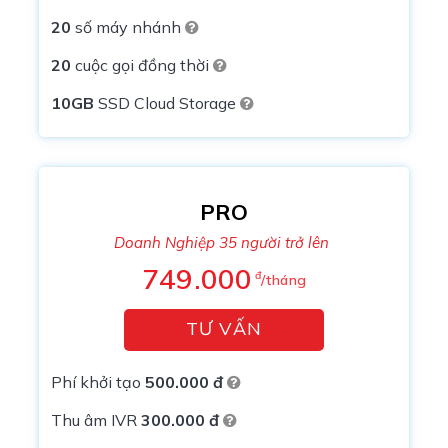
20
số máy nhánh
20
cuộc gọi đồng thời
10GB
SSD Cloud Storage
PRO
Doanh Nghiệp 35 người trở lên
749.000
đ
/tháng
TƯ VẤN
Phí khởi tạo
500.000 đ
Thu âm IVR
300.000 đ