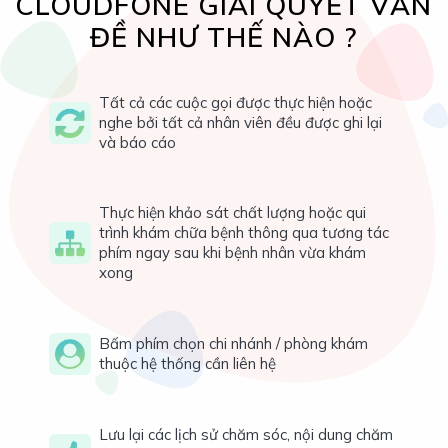
CLOUDFONE GIẢI QUYẾT VẤN
ĐỀ NHƯ THẾ NÀO ?
Tất cả các cuộc gọi được thực hiện hoặc
nghe bởi tất cả nhân viên đều được ghi lại
và báo cáo
Thực hiện khảo sát chất lượng hoặc qui
trình khám chữa bệnh thông qua tương tác
phím ngay sau khi bệnh nhân vừa khám
xong
Bấm phím chọn chi nhánh / phòng khám
thuộc hệ thống cần liên hệ
Lưu lại các lịch sử chăm sóc, nội dung chăm