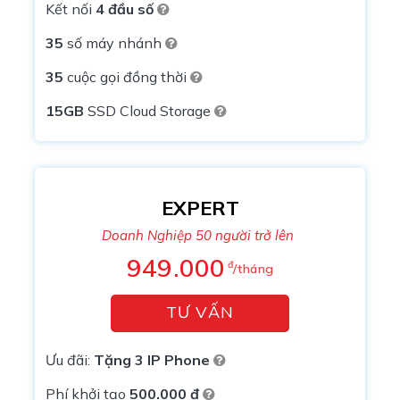
Kết nối
4 đầu số
35
số máy nhánh
35
cuộc gọi đồng thời
15GB
SSD Cloud Storage
EXPERT
Doanh Nghiệp 50 người trở lên
949.000
đ
/tháng
TƯ VẤN
Ưu đãi:
Tặng 3 IP Phone
Phí khởi tạo
500.000 đ