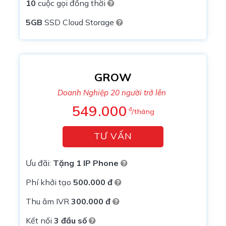
10
cuộc gọi đồng thời
5GB
SSD Cloud Storage
GROW
Doanh Nghiệp 20 người trở lên
549.000
đ
/tháng
TƯ VẤN
Ưu đãi:
Tặng 1 IP Phone
Phí khởi tạo
500.000 đ
Thu âm IVR
300.000 đ
Kết nối
3 đầu số