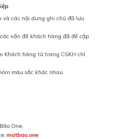
hiệp
n và các nội dung ghi chú đã lưu
 các vấn đề khách hàng đã đề cập
o Khách hàng từ trang CSKH chỉ
nhóm màu sắc khác nhau
 Bão One,
te:
matbao.one