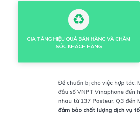
GIA TĂNG HIỆU QUẢ BÁN HÀNG VÀ CHĂM
SÓC KHÁCH HÀNG
Để chuẩn bị cho việc hợp tác,
đầu số VNPT Vinaphone đến h
nhau từ 137 Pasteur, Q.3 đến 
đảm bảo chất lượng dịch vụ t