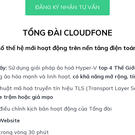
ĐĂNG KÝ NHẬN TƯ VẤN
TỔNG ĐÀI CLOUDFONE
số thế hệ mới hoạt động trên nền tảng điện to
ây:
Sử dụng giải pháp ảo hoá Hyper-V
top 4 Thế Giớ
g ảo hóa mạnh và linh hoạt,
có khả năng mở rộng, tí
uật mã hoá truyền tín hiệu TLS (Transport Layer Secu
 trộm hoặc giả mạo
iều chỉnh kịch bản hoạt động của Tổng đài
Website
trong vòng 30 phút