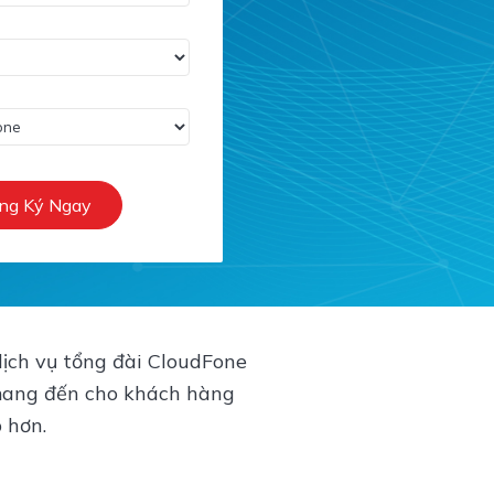
ng Ký Ngay
ịch vụ tổng đài CloudFone
 mang đến cho khách hàng
 hơn.