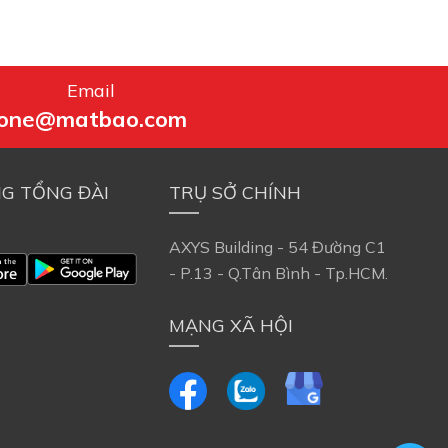
Email
one@matbao.com
G TỔNG ĐÀI
TRỤ SỞ CHÍNH
AXYS Building - 54 Đường C1
- P.13 - Q.Tân Bình - Tp.HCM.
MẠNG XÃ HỘI