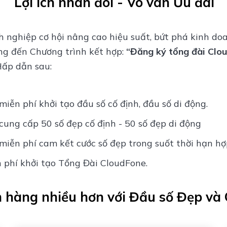
Lợi ích nhân đôi - Vô vàn Ưu đãi
nghiệp cơ hội nâng cao hiệu suất, bứt phá kinh do
 đến Chương trình kết hợp:
“Đăng ký tổng đài Clo
Hấp dẫn sau:
ễn phí khởi tạo đầu số cố định, đầu số di động.
ng cấp 50 số đẹp cố định - 50 số đẹp di động
ễn phí cam kết cước số đẹp trong suốt thời hạn hợ
phí khởi tạo Tổng Đài CloudFone.
 hàng nhiều hơn với Đầu số Đẹp và